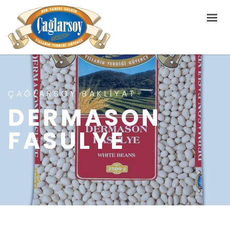
ANA SAYFA
HAKKIMIZDA
YEMEK TARIFLERI
ÇAĞLARSOY BAKLIYAT
ÜRÜNLERIMIZ
DERMASON
İLETIŞIM
FASULYE