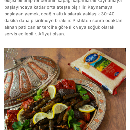
ekşisi eklenip tencerenin kapağı kapatılarak kaynamaya
başlayıncaya kadar orta ateşte pişirilir. Kaynamaya
başlayan yemek, ocağın altı kısılarak yaklaşık 30-40
dakika daha pişirilmeye bırakılır. Piştikten sonra ocaktan
alınan patlıcanlar tercihe göre ılık veya soğuk olarak
servis edilebilir. Afiyet olsun.